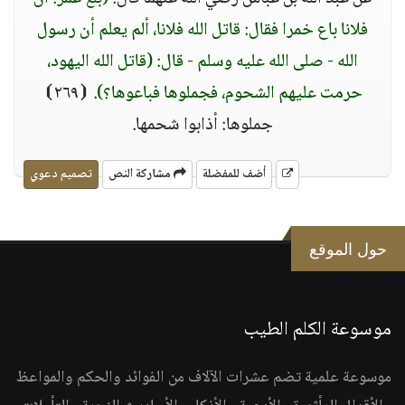
فلانا باع خمرا فقال: قاتل الله فلانا، ألم يعلم أن رسول
الله - صلى الله عليه وسلم - قال: (قاتل الله اليهود،
حرمت عليهم الشحوم، فجملوها فباعوها؟)
. ⦗٢٦٩⦘
جملوها: أذابوا شحمها.
أضف للمفضلة
مشاركة النص
تصميم دعوي
حول الموقع
موسوعة الكلم الطيب
موسوعة علمية تضم عشرات الآلاف من الفوائد والحكم والمواعظ