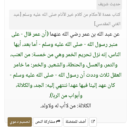
حديث شريف
كتاب عمدة الأحكام من كلام خير الأنام صلى الله عليه وسلم [عبد
الغني المقدسي]
عن عبد الله بن عمر رضي الله عنهما
(أن عمر قال - على
منبر رسول الله - صلى الله عليه وسلم - أما بعد، أيها
الناس، إنه نزل تحريم الخمر وهي من خمسة: من العنب،
والتمر، والعسل، والحنطة، والشعير. والخمر: ما خامر
العقل ثلاث وددت أن رسول الله - صلى الله عليه وسلم -
كان عهد إلينا فيها عهدا ننتهي إليه: الجد، والكلالة،
وأبواب من الربا)
.
الكلالة: من لاأب له ولاولد.
أضف للمفضلة
مشاركة النص
تصميم دعوي